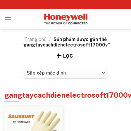
Bỏ
qua
nội
dung
Trang chủ
/
Sản phẩm được gắn thẻ
“gangtaycachdienelectrosoft17000v”
LỌC
gangtaycachdienelectrosoft17000