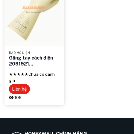
BẢO HỘ ĐIỆN
Găng tay cách điện
2091921
ELECTROSOFT
★★★★★
Chưa có đánh
17000V – Giải pháp
giá
bảo vệ an toàn điện
áp cao
Liên hệ
106
HONEYWELL CHÍNH HÃNG