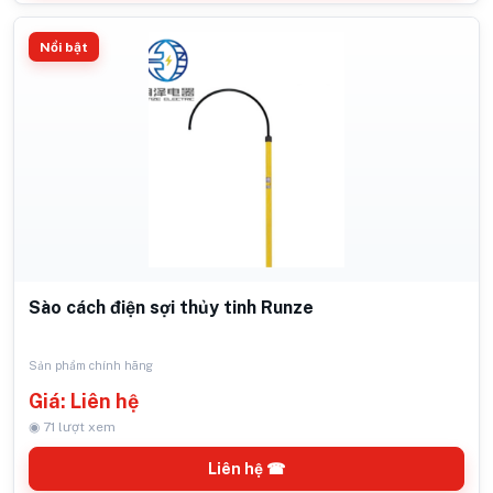
Nổi bật
Sào cách điện sợi thủy tinh Runze
Sản phẩm chính hãng
Giá: Liên hệ
◉ 71 lượt xem
Liên hệ ☎