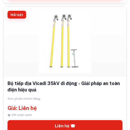
Nổi bật
Bộ tiếp địa Vicadi 35kV di động - Giải pháp an toàn
điện hiệu quả
Sản phẩm chính hãng
Giá: Liên hệ
◉ 39 lượt xem
Liên hệ ☎