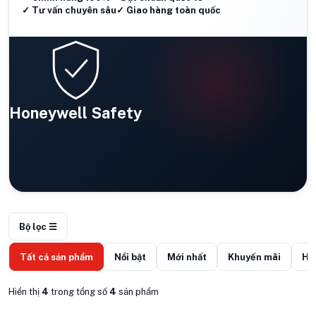
✓ Tư vấn chuyên sâu
✓ Giao hàng toàn quốc
Honeywell Safety
Bộ lọc ☰
Tất cả sản phẩm
Nổi bật
Mới nhất
Khuyến mãi
Hà
Hiển thị
4
trong tổng số
4
sản phẩm