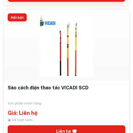
Nổi bật
Sào cách điện thao tác VICADI SCD
Sản phẩm chính hãng
Giá: Liên hệ
◉ 34 lượt xem
Liên hệ ☎