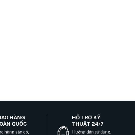
IAO HÀNG
HỖ TRỢ KỸ
OÀN QUỐC
THUẬT 24/7
o hàng sẵn có,
Hướng dẫn sử dụng,