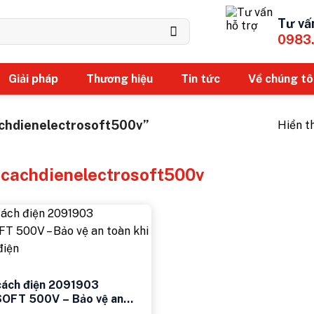
Tư vấ
0983
Giải pháp
Thương hiệu
Tin tức
Về chúng tô
chdienelectrosoft500v”
Hiển t
cachdienelectrosoft500v
cách điện 2091903
OFT 500V – Bảo vệ an
m việc với điện