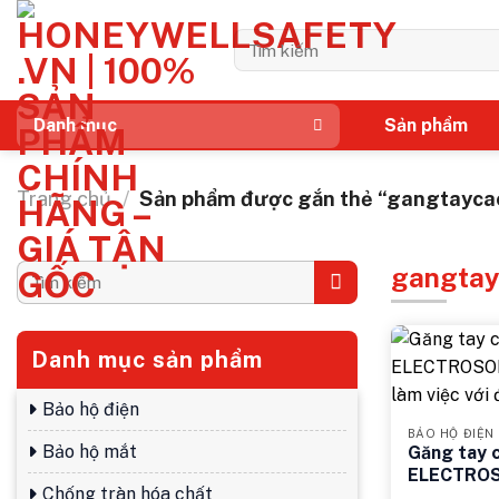
Bỏ
qua
Tìm
kiếm:
nội
dung
Sản phẩm
Danh mục
Trang chủ
/
Sản phẩm được gắn thẻ “gangtayca
gangtay
Tìm
kiếm:
Danh mục sản phẩm
Bảo hộ điện
BẢO HỘ ĐIỆN
Bảo hộ mắt
Găng tay 
ELECTROS
Chống tràn hóa chất
toàn khi là