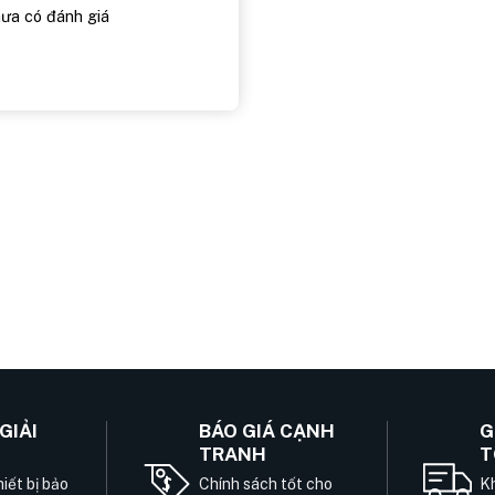
ưa có đánh giá
GIẢI
BÁO GIÁ CẠNH
G
TRANH
T
iết bị bảo
Chính sách tốt cho
Kh