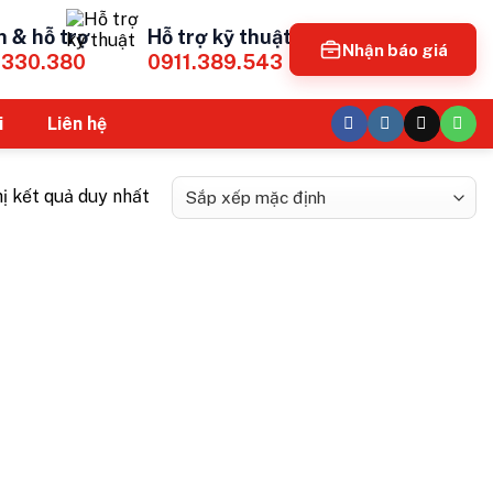
n & hỗ trợ
Hỗ trợ kỹ thuật
Nhận báo giá
.330.380
0911.389.543
i
Liên hệ
hị kết quả duy nhất