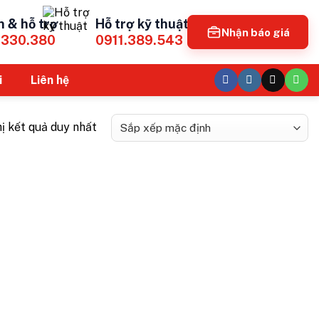
n & hỗ trợ
Hỗ trợ kỹ thuật
Nhận báo giá
.330.380
0911.389.543
i
Liên hệ
hị kết quả duy nhất