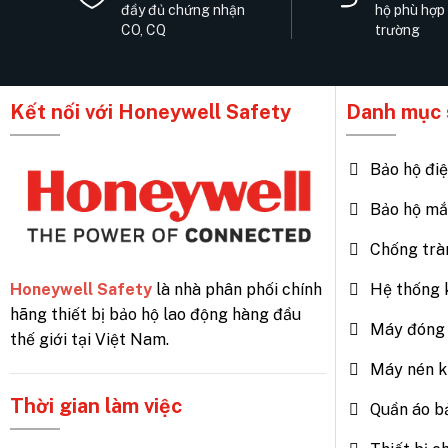
đầy đủ chứng nhận
hộ phù hợp
CO, CQ
trường
Kết nối với Honeywell Safety
Danh mục 
Bảo hộ đi
Bảo hộ mắ
Chống trà
Honeywell Safety
là nhà phân phối chính
Hệ thống 
hãng thiết bị bảo hộ lao động hàng đầu
Máy đóng 
thế giới tại Việt Nam.
Máy nén k
Thời gian làm việc
Quần áo b