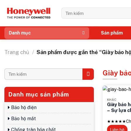
Bỏ
qua
Tìm
kiếm:
nội
dung
Sản phẩm
Danh mục
Trang chủ
/
Sản phẩm được gắn thẻ “Giày bảo hộ
Giày bả
Tìm
kiếm:
Danh mục sản phẩm
KHÁC
Giày bảo 
Bảo hộ điện
– Sự lựa c
Bảo hộ mắt
★★★★★
Ch
Chống tràn hóa chất
Liên hệ