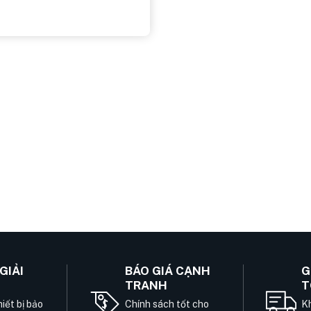
GIẢI
BÁO GIÁ CẠNH
G
TRANH
T
iết bị bảo
Chính sách tốt cho
Kh