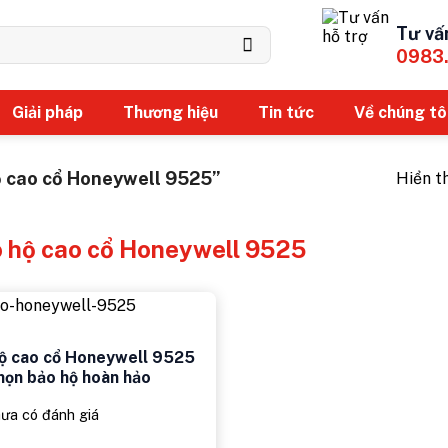
Tư vấ
0983
Giải pháp
Thương hiệu
Tin tức
Về chúng tô
 cao cổ Honeywell 9525”
Hiển t
o hộ cao cổ Honeywell 9525
hộ cao cổ Honeywell 9525
họn bảo hộ hoàn hảo
ưa có đánh giá