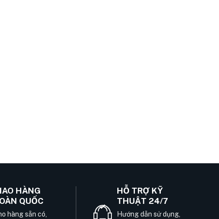
IAO HÀNG
HỖ TRỢ KỸ
OÀN QUỐC
THUẬT 24/7
o hàng sẵn có,
Hướng dẫn sử dụng,