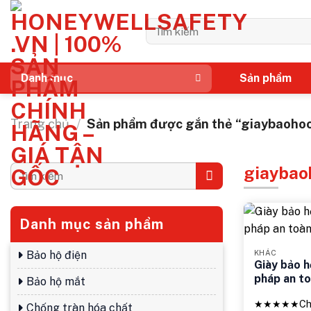
Bỏ
qua
Tìm
kiếm:
nội
dung
Sản phẩm
Danh mục
Trang chủ
/
Sản phẩm được gắn thẻ “giaybao
giayba
Tìm
kiếm:
Danh mục sản phẩm
Bảo hộ điện
KHÁC
Giày bảo 
pháp an to
Bảo hộ mắt
động
★★★★★
Ch
Chống tràn hóa chất