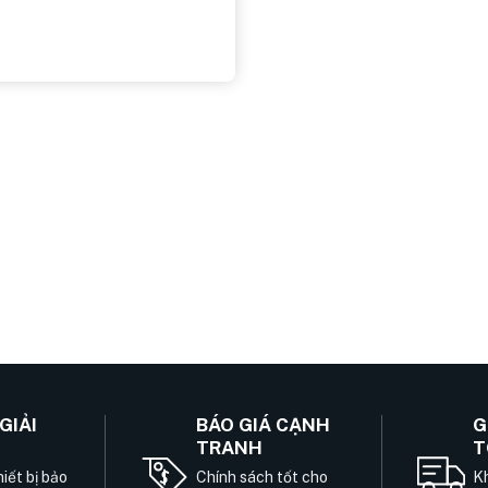
GIẢI
BÁO GIÁ CẠNH
G
TRANH
T
iết bị bảo
Chính sách tốt cho
Kh