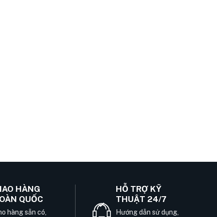
IAO HÀNG
HỖ TRỢ KỸ
OÀN QUỐC
THUẬT 24/7
o hàng sẵn có,
Hướng dẫn sử dụng,