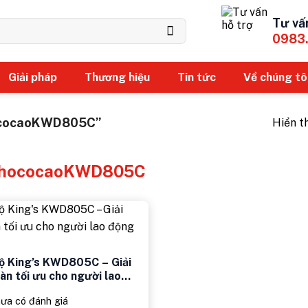
Tư vấ
0983
Giải pháp
Thương hiệu
Tin tức
Về chúng tô
hococaoKWD805C”
Hiển t
ohococaoKWD805C
hộ King’s KWD805C – Giải
àn tối ưu cho người lao
ưa có đánh giá