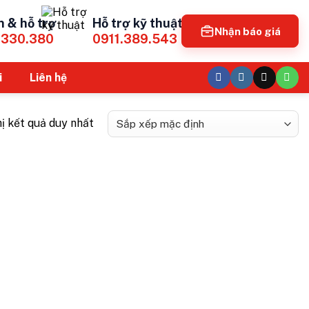
n & hỗ trợ
Hỗ trợ kỹ thuật
Nhận báo giá
.330.380
0911.389.543
i
Liên hệ
hị kết quả duy nhất