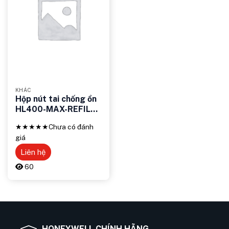
KHÁC
Hộp nút tai chống ồn
HL400-MAX-REFILL
(800 đôi) – Giải pháp
★★★★★
Chưa có đánh
bảo vệ thính giác hiệu
giá
quả
Liên hệ
60
HONEYWELL CHÍNH HÃNG