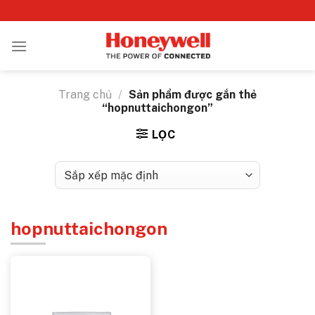
Bỏ
qua
nội
dung
Trang chủ
/
Sản phẩm được gắn thẻ
“hopnuttaichongon”
LỌC
hopnuttaichongon