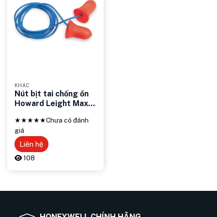
KHÁC
Nút bịt tai chống ồn
Howard Leight Max
30 – Giải pháp bảo vệ
★★★★★
Chưa có đánh
thính giác tối ưu
giá
Liên hệ
108
HONEYWELL CHÍNH HÃNG