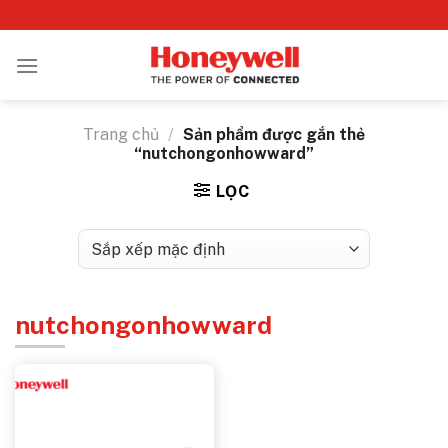
Bỏ
qua
nội
dung
Trang chủ
/
Sản phẩm được gắn thẻ
“nutchongonhowward”
LỌC
nutchongonhowward