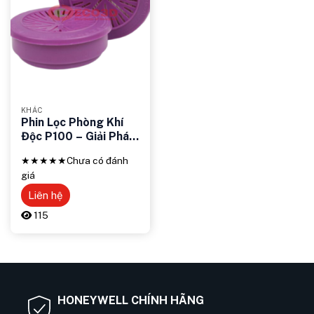
KHÁC
Phin Lọc Phòng Khí
Độc P100 – Giải Pháp
Bảo Vệ Hô Hấp Hiệu
★★★★★
Chưa có đánh
Quả
giá
Liên hệ
115
HONEYWELL CHÍNH HÃNG