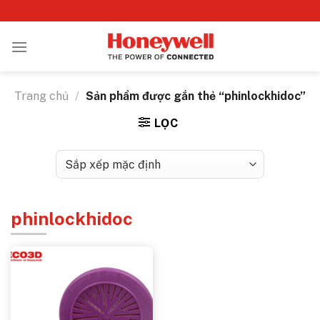
Bỏ
qua
nội
dung
Trang chủ
/
Sản phẩm được gắn thẻ “phinlockhidoc”
LỌC
phinlockhidoc