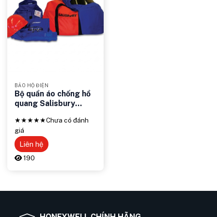
BẢO HỘ ĐIỆN
Bộ quần áo chống hồ
quang Salisbury
SK31-SPL – Giải pháp
★★★★★
Chưa có đánh
bảo vệ an toàn từ
giá
Salisbury
Liên hệ
190
HONEYWELL CHÍNH HÃNG