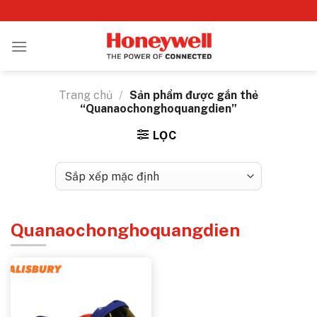
Bỏ
qua
nội
dung
Trang chủ
/
Sản phẩm được gắn thẻ
“Quanaochonghoquangdien”
LỌC
Quanaochonghoquangdien