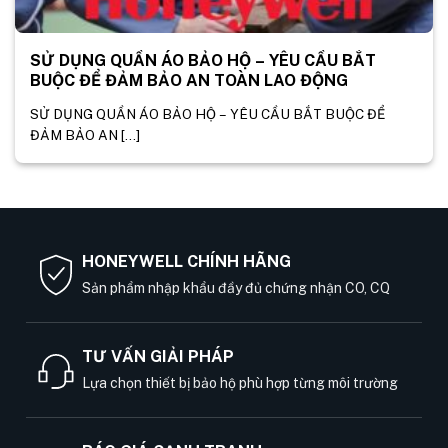
SỬ DỤNG QUẦN ÁO BẢO HỘ – YÊU CẦU BẮT
BUỘC ĐỂ ĐẢM BẢO AN TOÀN LAO ĐỘNG
SỬ DỤNG QUẦN ÁO BẢO HỘ – YÊU CẦU BẮT BUỘC ĐỂ
ĐẢM BẢO AN [...]
HONEYWELL CHÍNH HÃNG
Sản phẩm nhập khẩu đầy đủ chứng nhận CO, CQ
TƯ VẤN GIẢI PHÁP
Lựa chọn thiết bị bảo hộ phù hợp từng môi trường