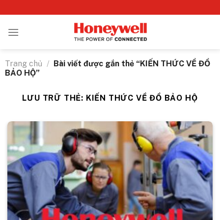
Bỏ
qua
nội
dung
Trang chủ
/
Bài viết được gắn thẻ “KIẾN THỨC VỀ ĐỒ
BẢO HỘ”
LƯU TRỮ THẺ:
KIẾN THỨC VỀ ĐỒ BẢO HỘ