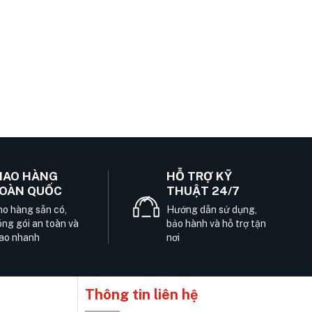
IAO HÀNG
HỖ TRỢ KỸ
OÀN QUỐC
THUẬT 24/7
o hàng sẵn có,
Hướng dẫn sử dụng,
ng gói an toàn và
bảo hành và hỗ trợ tận
ao nhanh
nơi
Thông tin liên hệ