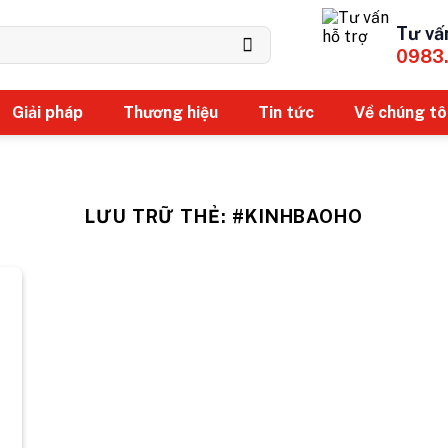
Tư vấ
0983
Giải pháp
Thương hiệu
Tin tức
Về chúng tô
LƯU TRỮ THẺ:
#KINHBAOHO