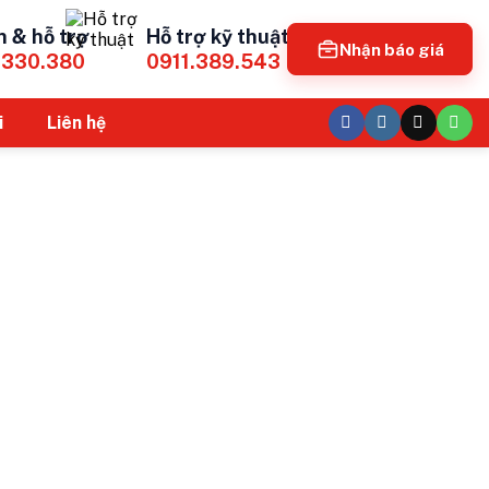
n & hỗ trợ
Hỗ trợ kỹ thuật
Nhận báo giá
.330.380
0911.389.543
i
Liên hệ