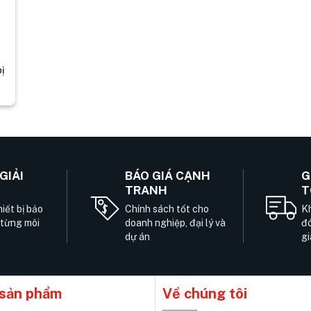
bị
GIẢI
BÁO GIÁ CẠNH
G
TRANH
T
iết bị bảo
Chính sách tốt cho
Kh
 từng môi
doanh nghiệp, đại lý và
đó
dự án
gi
sản phẩm
Về chúng tôi