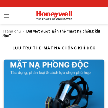
Bỏ
qua
nội
dung
Trang chủ
/
Bài viết được gắn thẻ “mặt nạ chống khí
độc”
LƯU TRỮ THẺ:
MẶT NẠ CHỐNG KHÍ ĐỘC