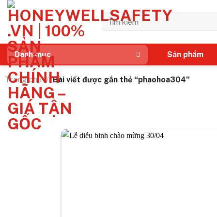
Bỏ
qua
Tìm
kiếm:
nội
dung
Sản phẩm
Danh mục
Trang chủ
/
Bài viết được gắn thẻ “phaohoa304”