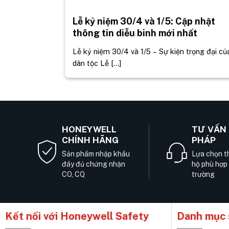
Lễ kỷ niệm 30/4 và 1/5: Cập nhật
thông tin diễu binh mới nhất
Lễ kỷ niệm 30/4 và 1/5 – Sự kiện trọng đại củ
dân tộc Lễ [...]
HONEYWELL
TƯ VẤN 
CHÍNH HÃNG
PHÁP
Sản phẩm nhập khẩu
Lựa chọn th
đầy đủ chứng nhận
hộ phù hợp
CO, CQ
trường
Kết nối với Honeywell Safety
Danh mục 