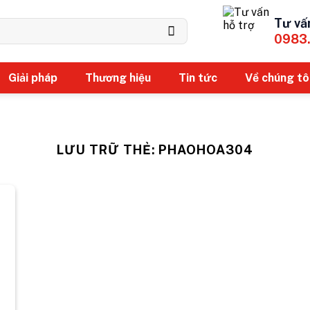
Tư vấ
0983
Giải pháp
Thương hiệu
Tin tức
Về chúng tô
LƯU TRỮ THẺ:
PHAOHOA304