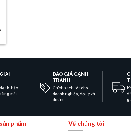
a
GIẢI
BÁO GIÁ CẠNH
G
TRANH
T
iết bị bảo
Chính sách tốt cho
Kh
 từng môi
doanh nghiệp, đại lý và
đó
dự án
gi
sản phẩm
Về chúng tôi