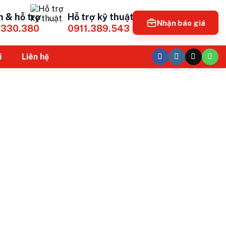
n & hỗ trợ
Hỗ trợ kỹ thuật
Nhận báo giá
.330.380
0911.389.543
i
Liên hệ