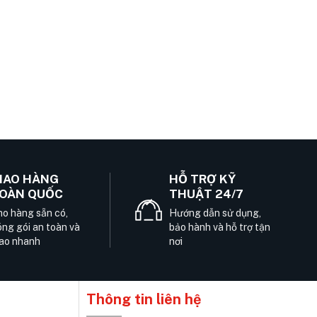
IAO HÀNG
HỖ TRỢ KỸ
OÀN QUỐC
THUẬT 24/7
o hàng sẵn có,
Hướng dẫn sử dụng,
ng gói an toàn và
bảo hành và hỗ trợ tận
ao nhanh
nơi
Thông tin liên hệ