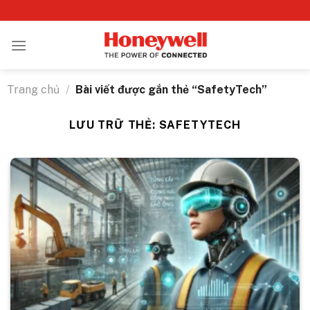
Bỏ
qua
nội
dung
Trang chủ
/
Bài viết được gắn thẻ “SafetyTech”
LƯU TRỮ THẺ:
SAFETYTECH