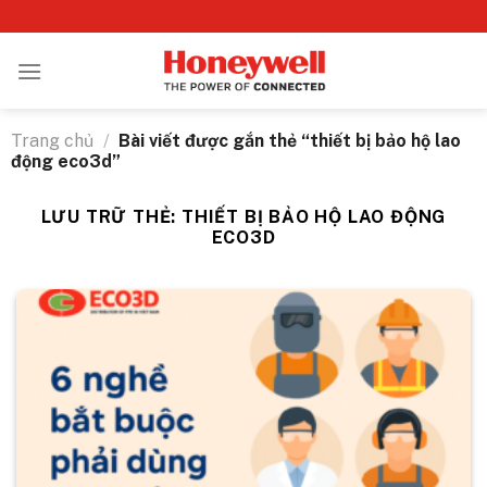
Bỏ
qua
nội
dung
Trang chủ
/
Bài viết được gắn thẻ “thiết bị bảo hộ lao
động eco3d”
LƯU TRỮ THẺ:
THIẾT BỊ BẢO HỘ LAO ĐỘNG
ECO3D