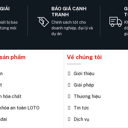
GIẢI
BÁO GIÁ CẠNH
G
TRANH
T
iết bị bảo
Chính sách tốt cho
Kh
 từng môi
doanh nghiệp, đại lý và
đó
dự án
gi
sản phẩm
Về chúng tôi
ện
Giới thiệu
t
Giải pháp
n hóa chất
Thương hiệu
khóa an toàn LOTO
Tin tức
đai
Dịch vụ