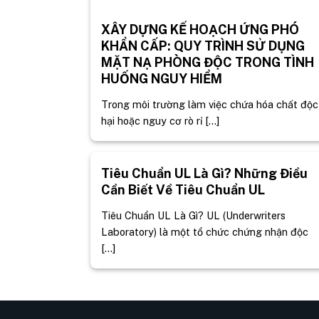
XÂY DỰNG KẾ HOẠCH ỨNG PHÓ
KHẨN CẤP: QUY TRÌNH SỬ DỤNG
MẶT NẠ PHÒNG ĐỘC TRONG TÌNH
HUỐNG NGUY HIỂM
Trong môi trường làm việc chứa hóa chất độc
hại hoặc nguy cơ rò rỉ [...]
Tiêu Chuẩn UL Là Gì? Những Điều
Cần Biết Về Tiêu Chuẩn UL
Tiêu Chuẩn UL Là Gì? UL (Underwriters
Laboratory) là một tổ chức chứng nhận độc
[...]