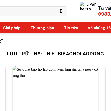
Tư vấ
0983
Giải pháp
Thương hiệu
Tin tức
Về chúng tô
g”
LƯU TRỮ THẺ:
THIETBIBAOHOLAODONG