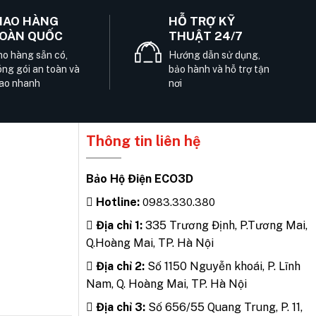
IAO HÀNG
HỖ TRỢ KỸ
OÀN QUỐC
THUẬT 24/7
o hàng sẵn có,
Hướng dẫn sử dụng,
ng gói an toàn và
bảo hành và hỗ trợ tận
ao nhanh
nơi
Thông tin liên hệ
Bảo Hộ Điện ECO3D
Hotline:
0983.330.380
Địa chỉ 1:
335 Trương Định, P.Tương Mai,
Q.Hoàng Mai, TP. Hà Nội
Địa chỉ 2:
Số 1150 Nguyễn khoái, P. Lĩnh
Nam, Q. Hoàng Mai, TP. Hà Nội
Địa chỉ 3:
Số 656/55 Quang Trung, P. 11,