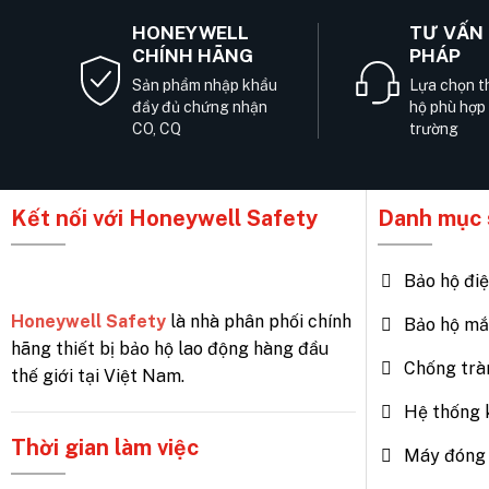
HONEYWELL
TƯ VẤN 
CHÍNH HÃNG
PHÁP
Sản phẩm nhập khẩu
Lựa chọn th
đầy đủ chứng nhận
hộ phù hợp
CO, CQ
trường
Kết nối với Honeywell Safety
Danh mục 
Bảo hộ đi
Honeywell Safety
là nhà phân phối chính
Bảo hộ mắ
hãng thiết bị bảo hộ lao động hàng đầu
Chống trà
thế giới tại Việt Nam.
Hệ thống 
Thời gian làm việc
Máy đóng 