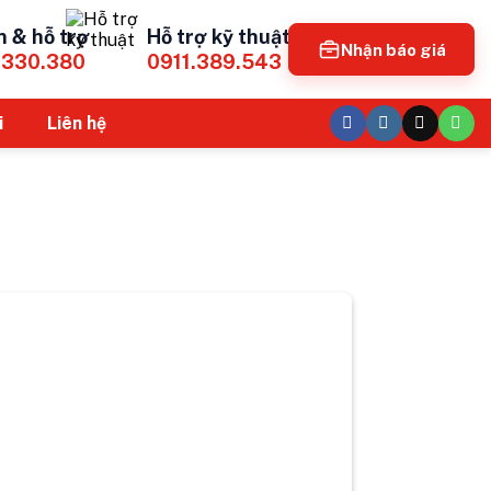
n & hỗ trợ
Hỗ trợ kỹ thuật
Nhận báo giá
.330.380
0911.389.543
i
Liên hệ