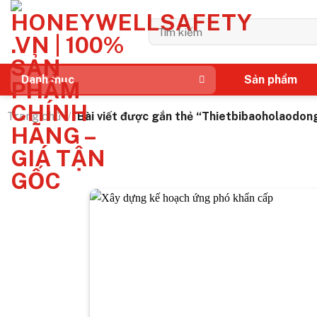
Bỏ
qua
Tìm
kiếm:
nội
dung
Sản phẩm
Danh mục
Trang chủ
/
Bài viết được gắn thẻ “Thietbibaoholaodon