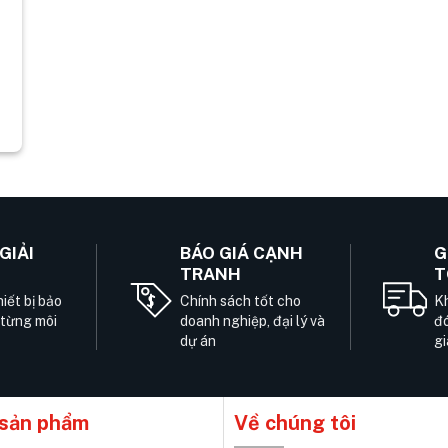
GIẢI
BÁO GIÁ CẠNH
G
TRANH
T
iết bị bảo
Chính sách tốt cho
Kh
 từng môi
doanh nghiệp, đại lý và
đó
dự án
gi
sản phẩm
Về chúng tôi