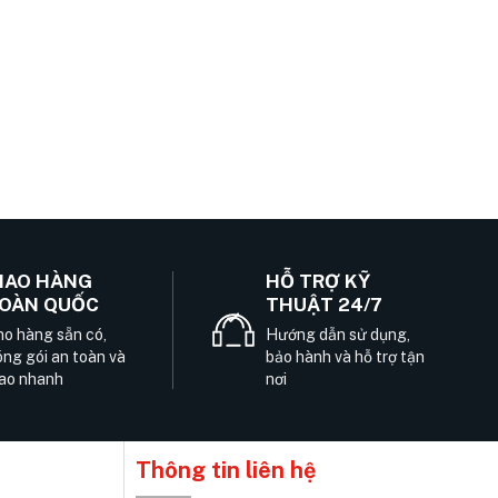
IAO HÀNG
HỖ TRỢ KỸ
OÀN QUỐC
THUẬT 24/7
o hàng sẵn có,
Hướng dẫn sử dụng,
ng gói an toàn và
bảo hành và hỗ trợ tận
ao nhanh
nơi
Thông tin liên hệ