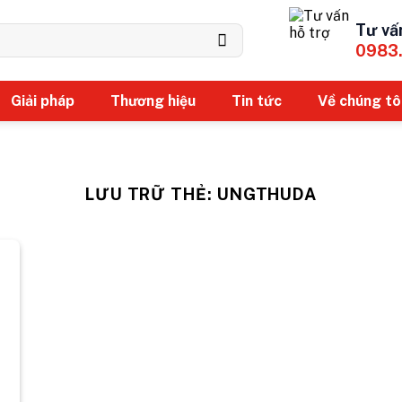
Tư vấ
0983
Giải pháp
Thương hiệu
Tin tức
Về chúng tô
LƯU TRỮ THẺ:
UNGTHUDA