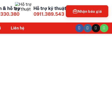
n & hỗ trợ
Hỗ trợ kỹ thuật
Nhận báo giá
.330.380
0911.389.543
i
Liên hệ