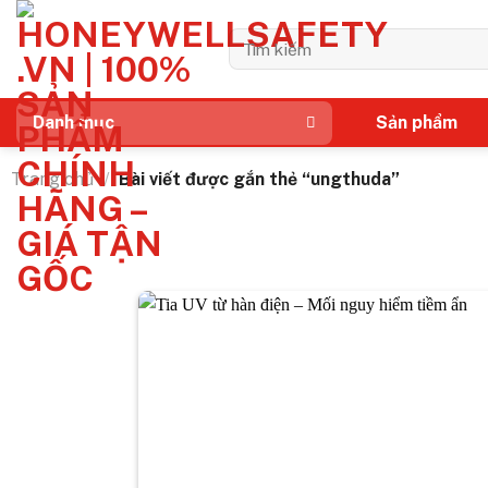
Bỏ
qua
Tìm
kiếm:
nội
dung
Sản phẩm
Danh mục
Trang chủ
/
Bài viết được gắn thẻ “ungthuda”