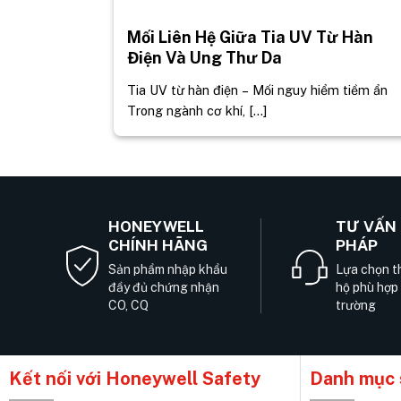
Mối Liên Hệ Giữa Tia UV Từ Hàn
Điện Và Ung Thư Da
Tia UV từ hàn điện – Mối nguy hiểm tiềm ẩn
Trong ngành cơ khí, [...]
HONEYWELL
TƯ VẤN 
CHÍNH HÃNG
PHÁP
Sản phẩm nhập khẩu
Lựa chọn th
đầy đủ chứng nhận
hộ phù hợp
CO, CQ
trường
Kết nối với Honeywell Safety
Danh mục 