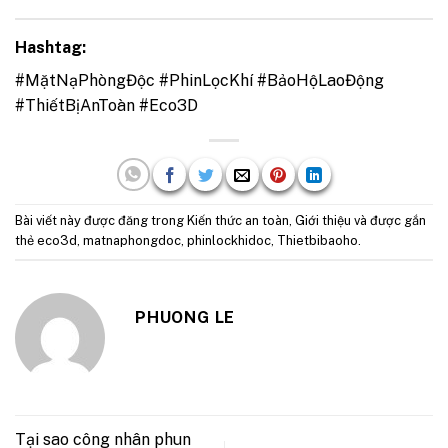
Hashtag:
#MặtNạPhòngĐộc #PhinLọcKhí #BảoHộLaoĐộng
#ThiếtBịAnToàn #Eco3D
Bài viết này được đăng trong
Kiến thức an toàn
,
Giới thiệu
và được gắn
thẻ
eco3d
,
matnaphongdoc
,
phinlockhidoc
,
Thietbibaoho
.
PHUONG LE
Tại sao công nhân phun