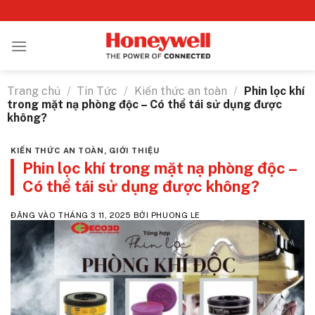
Bỏ
qua
nội
dung
Trang chủ
/
Tin Tức
/
Kiến thức an toàn
/
Phin lọc khí
trong mặt nạ phòng độc – Có thể tái sử dụng được
không?
KIẾN THỨC AN TOÀN
,
GIỚI THIỆU
Phin lọc khí trong mặt nạ phòng độc –
Có thể tái sử dụng được không?
ĐĂNG VÀO
THÁNG 3 11, 2025
BỞI
PHUONG LE