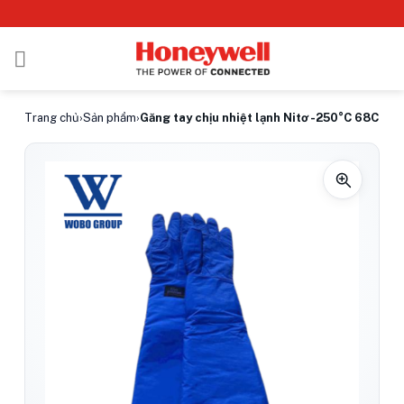
Bỏ
qua
nội
dung
Trang chủ
›
Sản phẩm
›
Găng tay chịu nhiệt lạnh Nitơ -250°C 68CM