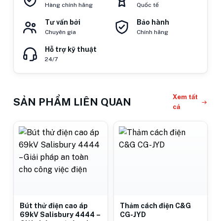
Hàng chính hãng
Quốc tế
Tư vấn bởi
Bảo hành
Chuyên gia
Chính hãng
Hỗ trợ kỹ thuật
24/7
Xem tất
SẢN PHẨM LIÊN QUAN
cả
Bút thử điện cao áp
Thảm cách điện C&G
69kV Salisbury 4444 –
CG-JYD