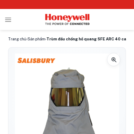
Bỏ
qua
nội
dung
Trang chủ
›
Sản phẩm
›
Trùm đầu chống hồ quang SFE ARC 40 cal/