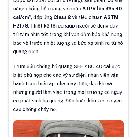
Được sản xuất bởi
SFE (Pháp)
, sản phẩm có khả
năng chống hồ quang với mức
ATPV lên đến 40
cal/cm²
, đáp ứng
Class 2
và tiêu chuẩn
ASTM
F2178
. Thiết kế tối ưu giúp người sử dụng duy
trì tầm nhìn tốt trong khi vẫn đảm bảo khả năng
bảo vệ trước nhiệt lượng và bức xạ sinh ra từ hồ
quang điện.
Trùm đầu chống hồ quang SFE ARC 40 cal đặc
biệt phù hợp cho các kỹ sư điện, nhân viên vận
hành trạm biến áp, nhà máy điện, dầu khí và
những người làm việc trong môi trường có nguy
cơ phát sinh hồ quang điện hoặc khu vực có yêu
cầu chống cháy nổ.