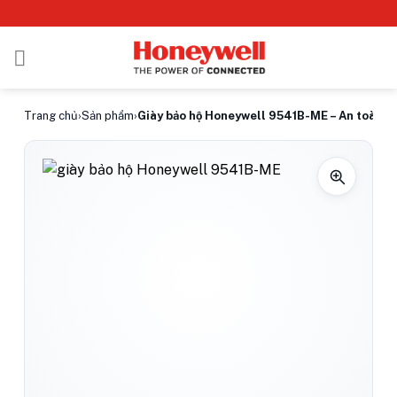
Bỏ
qua
nội
dung
Trang chủ
›
Sản phẩm
›
Giày bảo hộ Honeywell 9541B-ME – An toàn v