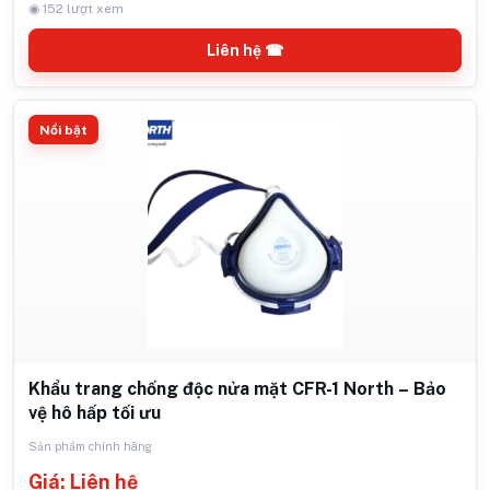
◉ 152 lượt xem
Liên hệ ☎
Nổi bật
Khẩu trang chống độc nửa mặt CFR-1 North – Bảo
vệ hô hấp tối ưu
Sản phẩm chính hãng
Giá: Liên hệ