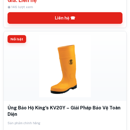
Giá: Liên hệ
◉ 146 lượt xem
Liên hệ ☎
Nổi bật
Ủng Bảo Hộ King's KV20Y – Giải Pháp Bảo Vệ Toàn
Diện
Sản phẩm chính hãng