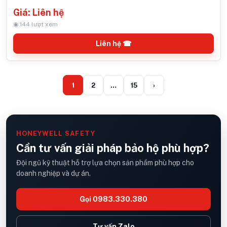
Giá: Liên hệ
◉ 144 lượt xem
Liên hệ ☎
1
2
…
15
›
HONEYWELL SAFETY
Cần tư vấn giải pháp bảo hộ phù hợp?
Đội ngũ kỹ thuật hỗ trợ lựa chọn sản phẩm phù hợp cho
doanh nghiệp và dự án.
Gọi 0983.330.380
Tư vấn Zalo