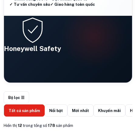
✓ Tư vấn chuyên sâu
✓ Giao hàng toàn quốc
Honeywell Safety
Bộ lọc ☰
Tất cả sản phẩm
Nổi bật
Mới nhất
Khuyến mãi
Hà
Hiển thị
12
trong tổng số
178
sản phẩm