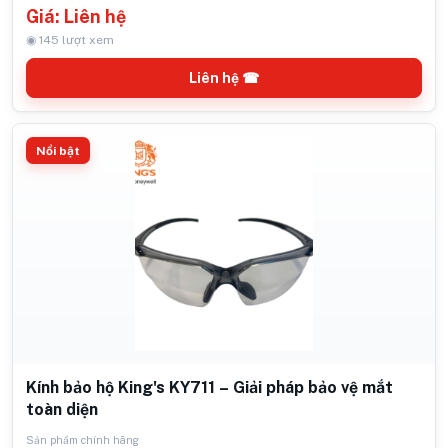
Giá: Liên hệ
◉ 145 lượt xem
Liên hệ ☎
Nổi bật
Kính bảo hộ King's KY711 – Giải pháp bảo vệ mắt
toàn diện
Sản phẩm chính hãng