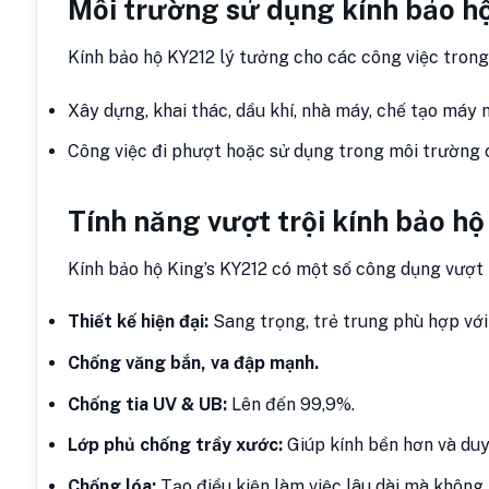
Môi trường sử dụng k
ính bảo h
Kính bảo hộ KY212 lý tưởng cho các công việc trong
Xây dựng, khai thác, dầu khí, nhà máy, chế tạo máy 
Công việc đi phượt hoặc sử dụng trong môi trường c
Tính năng vượt trội k
ính bảo hộ
Kính bảo hộ King’s KY212 có một số công dụng vượt 
Thiết kế hiện đại:
Sang trọng, trẻ trung phù hợp với
Chống văng bắn, va đập mạnh.
Chống tia UV & UB:
Lên đến 99,9%.
Lớp phủ chống trầy xước:
Giúp kính bền hơn và duy 
Chống lóa:
Tạo điều kiện làm việc lâu dài mà không