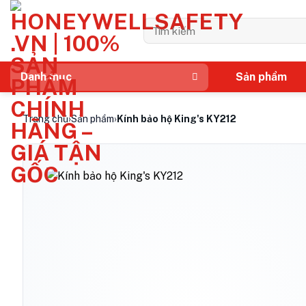
Bỏ
qua
Tìm
kiếm:
nội
dung
Sản phẩm
Danh mục
Trang chủ
›
Sản phẩm
›
Kính bảo hộ King's KY212