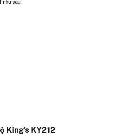
t như sau:
hộ King’s KY212