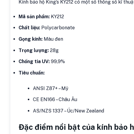
Kính bảo hộ King’s KY212 có một số thông số kĩ thuậ
Mã sản phẩm:
KY212
Chất liệu:
Polycarbonate
Gọng kính:
Màu đen
Trọng lượng:
28g
Chống tia UV:
99,9%
Tiêu chuẩn:
ANSI Z87+ – Mỹ
CE EN166 – Châu Âu
AS/NZS 1337 – Úc/New Zealand
Đặc điểm nổi bật của kính bảo 