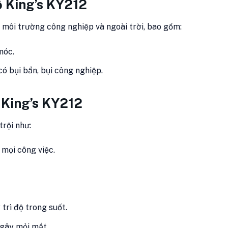
ộ King’s KY212
 môi trường công nghiệp và ngoài trời, bao gồm:
móc.
ó bụi bẩn, bụi công nghiệp.
 King’s KY212
trội như:
 mọi công việc.
trì độ trong suốt.
 gây mỏi mắt.