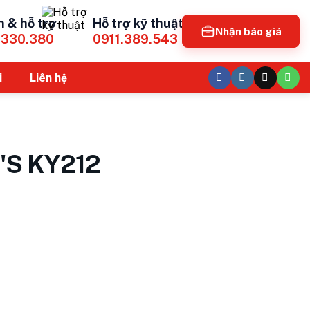
n & hỗ trợ
Hỗ trợ kỹ thuật
Nhận báo giá
.330.380
0911.389.543
i
Liên hệ
'S KY212