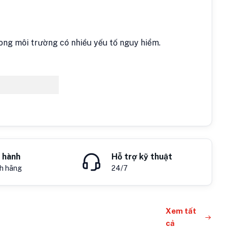
rong môi trường có nhiều yếu tố nguy hiểm.
 hành
Hỗ trợ kỹ thuật
h hãng
24/7
Xem tất
cả