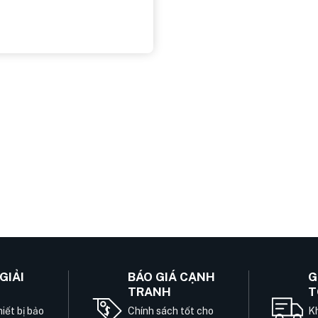
GIẢI
BÁO GIÁ CẠNH
G
TRANH
T
iết bị bảo
Chính sách tốt cho
Kh