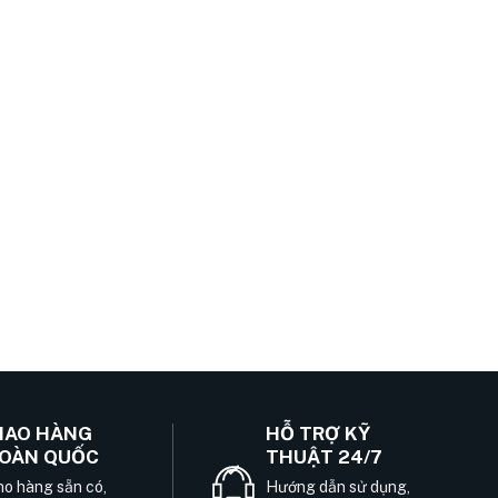
IAO HÀNG
HỖ TRỢ KỸ
OÀN QUỐC
THUẬT 24/7
o hàng sẵn có,
Hướng dẫn sử dụng,