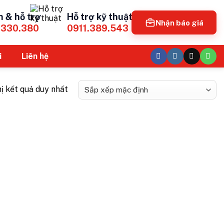
n & hỗ trợ
Hỗ trợ kỹ thuật
Nhận báo giá
.330.380
0911.389.543
i
Liên hệ
hị kết quả duy nhất