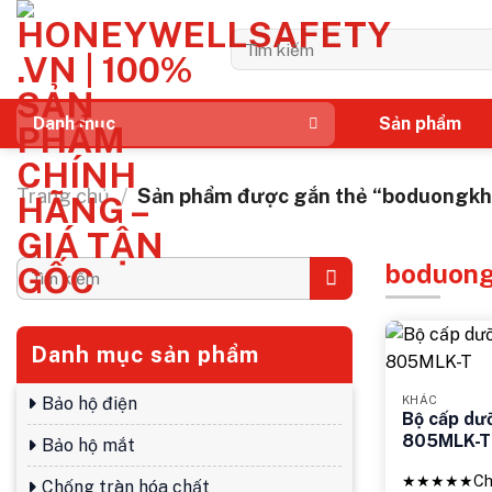
Bỏ
qua
Tìm
kiếm:
nội
dung
Sản phẩm
Danh mục
Trang chủ
/
Sản phẩm được gắn thẻ “boduongkh
boduong
Tìm
kiếm:
Danh mục sản phẩm
Bảo hộ điện
KHÁC
Bộ cấp dư
805MLK-T 
Bảo hộ mắt
★★★★★
Ch
Chống tràn hóa chất