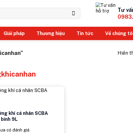
Tư vấ
0983
Giải pháp
Thương hiệu
Tin tức
Về chúng tô
icanhan”
Hiển t
khicanhan
ỡng khí cá nhân SCBA
bình 9L
ưa có đánh giá