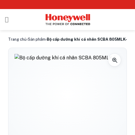
Bỏ
qua
nội
dung
Trang chủ
›
Sản phẩm
›
Bộ cấp dưỡng khí cá nhân SCBA 805MLK-T bì