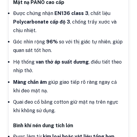
Mặt nạ PANO cao cấp
Được chứng nhận
EN136 class 3
, chất liệu
Polycarbonate cấp độ 3
, chống trầy xước và
chịu nhiệt.
Góc nhìn rộng
96%
so với thị giác tự nhiên, giúp
quan sát tốt hơn.
Hệ thống
van thở áp suất dương
, điều tiết theo
nhịp thở.
Màng chắn âm
giúp giao tiếp rõ ràng ngay cả
khi đeo mặt nạ.
Quai đeo cổ bằng cotton giữ mặt nạ trên ngực
khi không sử dụng.
Bình khí nén dung tích lớn
Được làm từ
kim loại hoặc vật liệu tổng hợp
,