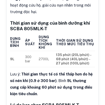
hoạt động cứu hộ, giải cứu nạn nhân trong môi
trường độc hại.
Thời gian sử dụng của bình dưỡng khí
SCBA 805MLK-T
DUNG
DUNG
ÁP
TÍCH
THỜI GIAN SỬ DỤNG
TÍCH
SUẤT
KHÔNG
THEO MỨC TIÊU THỤ
BÌNH
KHÍ
135 phút (20L/phút)
–
300
9L
2700L
68 phút (40L/phút)
–
bar
27 phút (100L/phút)
Lưu ý:
Thời gian thực tế có thể thấp hơn do hệ
số nén khí (0.9 ở 300 bar)
. Bình
9L thường
cung cấp khoảng 60 phút sử dụng trong điều
kiện tiêu chuẩn
.