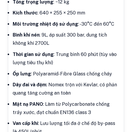
Tổng trọng lượng
: ~12 kg
Kích thước
: 640 × 255 × 250 mm
Môi trường nhiệt độ sử dụng
: -30°C đến 60°C
Bình khí nén
: 9L, áp suất 300 bar, dung tích
không khí 2700L
Thời gian sử dụng
: Trung bình 60 phút (tùy vào
lượng tiêu thụ khí)
Ốp lưng
: Polyaramid-Fibre Glass chống cháy
Dây đai và đệm
: Nomex trộn với Kevlar, có phản
quang tăng cường an toàn
Mặt nạ PANO
: Làm từ Polycarbonate chống
trầy xước, đạt chuẩn EN136 class 3
Van cấp khí
: Lưu lượng tối đa ở chế độ by-pass
là 450L/phút