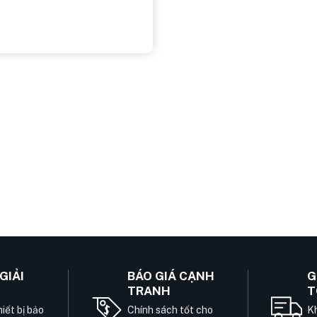
GIẢI
BÁO GIÁ CẠNH
G
TRANH
T
iết bị bảo
Chính sách tốt cho
Kh