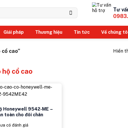
Tư vấ
0983
Giải pháp
Thương hiệu
Tin tức
Về chúng tô
 cổ cao”
Hiển t
 hộ cổ cao
hộ Honeywell 9542-ME –
an toàn cho đôi chân
ưa có đánh giá