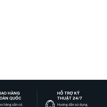
IAO HÀNG
HỖ TRỢ KỸ
OÀN QUỐC
THUẬT 24/7
o hàng sẵn có,
Hướng dẫn sử dụng,