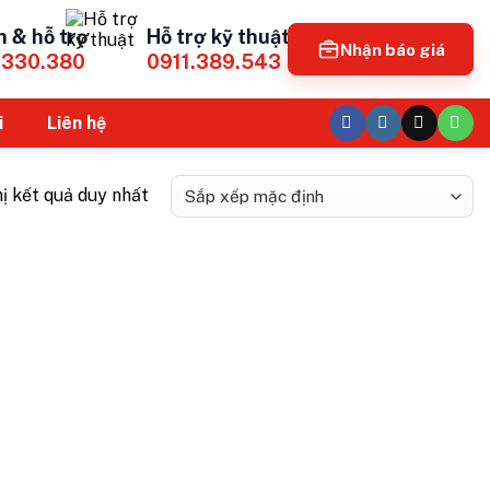
n & hỗ trợ
Hỗ trợ kỹ thuật
Nhận báo giá
.330.380
0911.389.543
i
Liên hệ
hị kết quả duy nhất