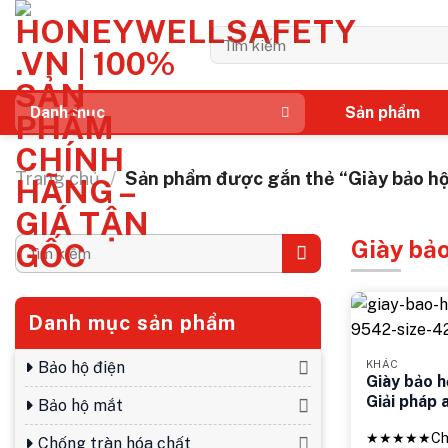
Bỏ
qua
Tìm
kiếm:
nội
dung
Sản phẩm
Danh mục
Trang chủ
/
Sản phẩm được gắn thẻ “Giày bảo hộ
Giày bảo
Tìm
kiếm:
Danh mục sản phẩm
Bảo hộ điện
KHÁC
Giày bảo 
Giải pháp 
Bảo hộ mắt
★★★★★
Ch
Chống tràn hóa chất