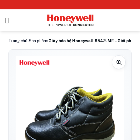
Bỏ
qua
nội
dung
Trang chủ
›
Sản phẩm
›
Giày bảo hộ Honeywell 9542-ME – Giải pháp a