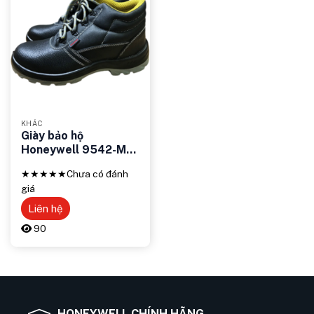
KHÁC
Giày bảo hộ
Honeywell 9542-ME
– Giải pháp an toàn
★★★★★
Chưa có đánh
cho đôi chân
giá
Liên hệ
90
HONEYWELL CHÍNH HÃNG