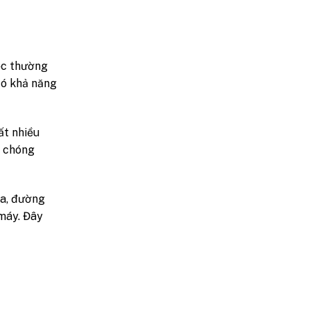
iệc thường
có khả năng
ất nhiều
h chóng
ga, đường
 máy. Đây