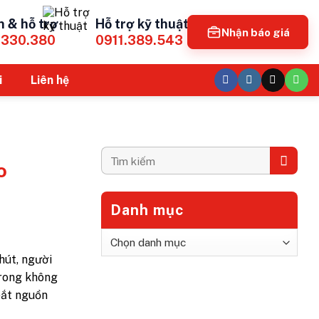
n & hỗ trợ
Hỗ trợ kỹ thuật
Nhận báo giá
.330.380
0911.389.543
i
Liên hệ
o
Danh mục
Danh
mục
hút, người
trong không
bắt nguồn