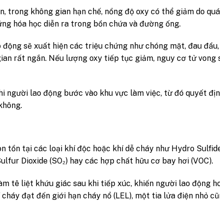
, trong không gian hạn chế, nồng độ oxy có thể giảm do quá
n ứng hóa học diễn ra trong bồn chứa và đường ống.
 động sẽ xuất hiện các triệu chứng như chóng mặt, đau đầu,
ian rất ngắn. Nếu lượng oxy tiếp tục giảm, nguy cơ tử vong 
hi người lao động bước vào khu vực làm việc, từ đó quyết đị
không.
 tồn tại các loại khí độc hoặc khí dễ cháy như Hydro Sulfide
lfur Dioxide (SO₂) hay các hợp chất hữu cơ bay hơi (VOC).
m tê liệt khứu giác sau khi tiếp xúc, khiến người lao động h
cháy đạt đến giới hạn cháy nổ (LEL), một tia lửa điện nhỏ c