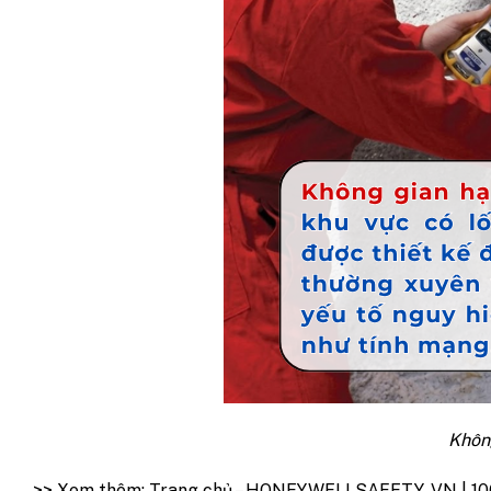
Không
>> Xem thêm:
Trang chủ – HONEYWELLSAFETY .VN | 