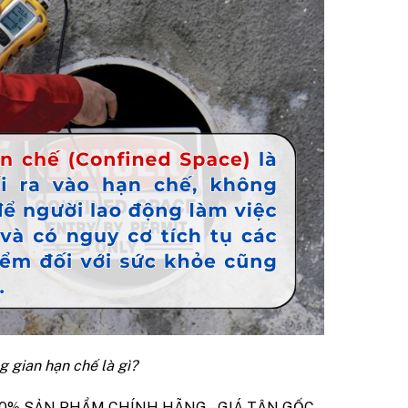
 gian hạn chế là gì?
100% SẢN PHẨM CHÍNH HÃNG – GIÁ TẬN GỐC