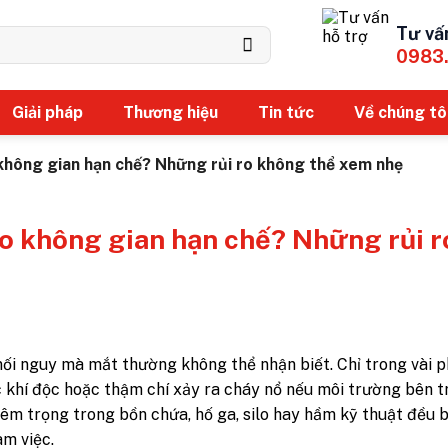
Tư vấ
0983
Giải pháp
Thương hiệu
Tin tức
Về chúng tô
 không gian hạn chế? Những rủi ro không thể xem nhẹ
vào không gian hạn chế? Những rủi r
ối nguy mà mắt thường không thể nhận biết. Chỉ trong vài p
ộc khí độc hoặc thậm chí xảy ra cháy nổ nếu môi trường bên 
iêm trọng trong bồn chứa, hố ga, silo hay hầm kỹ thuật đều 
àm việc.