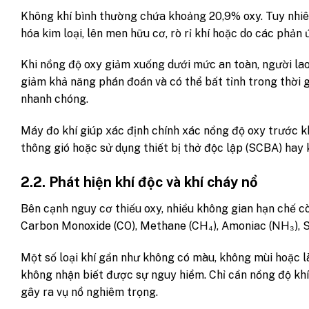
Không khí bình thường chứa khoảng 20,9% oxy. Tuy nhiên
hóa kim loại, lên men hữu cơ, rò rỉ khí hoặc do các phả
Khi nồng độ oxy giảm xuống dưới mức an toàn, người lao
giảm khả năng phán đoán và có thể bất tỉnh trong thời g
nhanh chóng.
Máy đo khí giúp xác định chính xác nồng độ oxy trước k
thông gió hoặc sử dụng thiết bị thở độc lập (SCBA) hay 
2.2. Phát hiện khí độc và khí cháy nổ
Bên cạnh nguy cơ thiếu oxy, nhiều không gian hạn chế còn
Carbon Monoxide (CO), Methane (CH₄), Amoniac (NH₃), Su
Một số loại khí gần như không có màu, không mùi hoặc là
không nhận biết được sự nguy hiểm. Chỉ cần nồng độ khí 
gây ra vụ nổ nghiêm trọng.