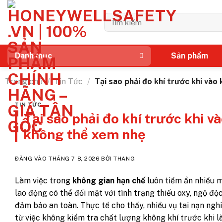
Bỏ
qua
Tìm
kiếm:
nội
dung
Sản phẩm
Danh mục
Trang chủ
/
Tin Tức
/
Tại sao phải đo khí trước khi vào
TIN TỨC
Tại sao phải đo khí trước khi 
không thể xem nhẹ
ĐĂNG VÀO
THÁNG 7 8, 2026
BỞI
THANG
Làm việc trong
không gian hạn chế
luôn tiềm ẩn nhiều m
lao động có thể đối mặt với tình trạng thiếu oxy, ngộ đ
đảm bảo an toàn. Thực tế cho thấy, nhiều vụ tai nạn ngh
từ việc không kiểm tra chất lượng không khí trước khi l