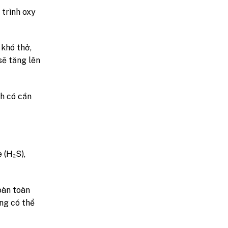
 trình oxy
 khó thở,
sẽ tăng lên
nh có cần
 (H₂S),
oàn toàn
ũng có thể