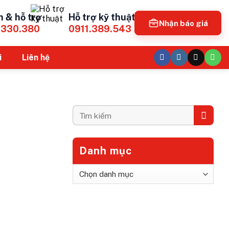
n & hỗ trợ
Hỗ trợ kỹ thuật
Nhận báo giá
.330.380
0911.389.543
i
Liên hệ
Danh mục
Danh
mục