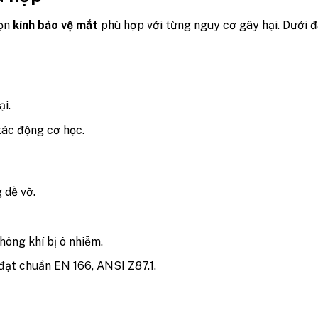
họn
kính bảo vệ mắt
phù hợp với từng nguy cơ gây hại. Dưới đ
ại.
tác động cơ học.
 dễ vỡ.
hông khí bị ô nhiễm.
đạt chuẩn EN 166, ANSI Z87.1.