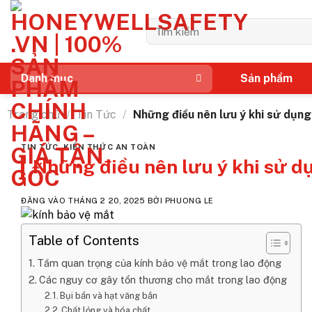
Bỏ
qua
Tìm
kiếm:
nội
dung
Sản phẩm
Danh mục
Trang chủ
/
Tin Tức
/
Những điều nên lưu ý khi sử dụng
TIN TỨC
,
KIẾN THỨC AN TOÀN
Những điều nên lưu ý khi sử d
ĐĂNG VÀO
THÁNG 2 20, 2025
BỞI
PHUONG LE
Table of Contents
Tầm quan trọng của kính bảo vệ mắt trong lao động
Các nguy cơ gây tổn thương cho mắt trong lao động
Bụi bẩn và hạt văng bắn
Chất lỏng và hóa chất