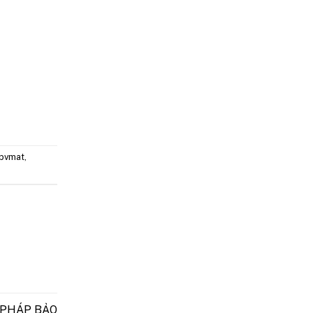
nbvmat
,
 PHÁP BẢO