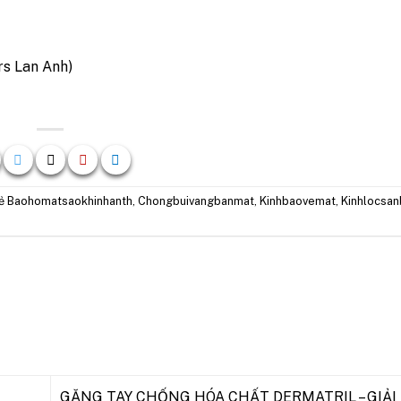
rs Lan Anh)
hẻ
Baohomatsaokhinhanth
,
Chongbuivangbanmat
,
Kinhbaovemat
,
Kinhlocsa
GĂNG TAY CHỐNG HÓA CHẤT DERMATRIL – GIẢI