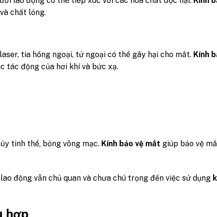
gười lao động có thể tiếp xúc với các hóa chất độc hại.
Kính b
và chất lỏng.
 laser, tia hồng ngoại, tử ngoại có thể gây hại cho mắt.
Kính b
c tác động của hơi khí và bức xạ.
ủy tinh thể, bỏng võng mạc.
Kính bảo vệ mắt
giúp bảo vệ mắ
 lao động vẫn chủ quan và chưa chú trọng đến việc sử dụng
k
ù hợp