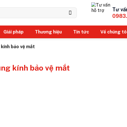
Tư vấ
0983
Giải pháp
Thương hiệu
Tin tức
Về chúng tô
 kính bảo vệ mắt
ụng kính bảo vệ mắt