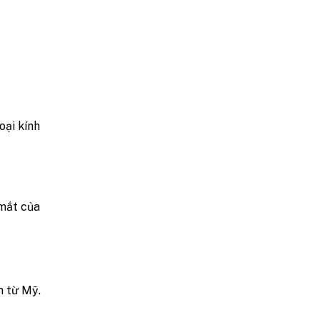
oại kính
 mắt của
n từ Mỹ.