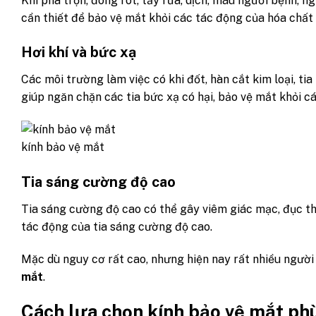
Khi pha trộn, đong rót, tẩy rửa, dịch, máu người bệnh, n
cần thiết để bảo vệ mắt khỏi các tác động của hóa chất 
Hơi khí và bức xạ
Các môi trường làm việc có khi đốt, hàn cắt kim loại, tia
giúp ngăn chặn các tia bức xạ có hại, bảo vệ mắt khỏi cá
kính bảo vệ mắt
Tia sáng cường độ cao
Tia sáng cường độ cao có thể gây viêm giác mạc, đục th
tác động của tia sáng cường độ cao.
Mặc dù nguy cơ rất cao, nhưng hiện nay rất nhiều người
mắt
.
Cách lựa chọn kính bảo vệ mắt ph