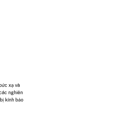
 bức xạ và
 các nghiên
bị kính bảo