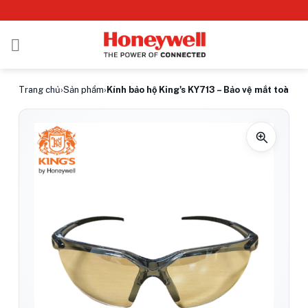
Bỏ
qua
nội
dung
Trang chủ
›
Sản phẩm
›
Kính bảo hộ King's KY713 – Bảo vệ mắt toàn diệ