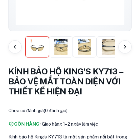
‹
›
KÍNH BẢO HỘ KING'S KY713 –
BẢO VỆ MẮT TOÀN DIỆN VỚI
THIẾT KẾ HIỆN ĐẠI
Chưa có đánh giá
(0 đánh giá)
CÒN HÀNG
• Giao hàng 1–2 ngày làm việc
Kính bảo hộ King’s KY713 là một sản phẩm nổi bật trong