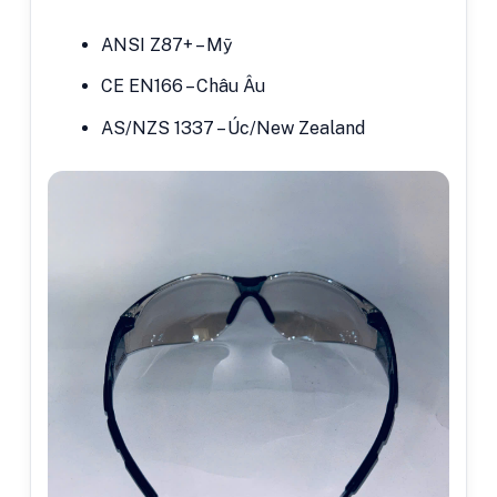
ANSI Z87+ – Mỹ
CE EN166 – Châu Âu
AS/NZS 1337 – Úc/New Zealand