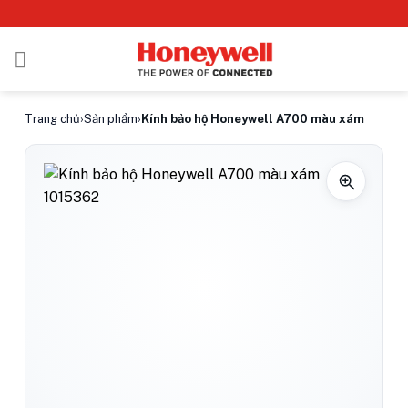
Bỏ
qua
nội
dung
Trang chủ
›
Sản phẩm
›
Kính bảo hộ Honeywell A700 màu xám