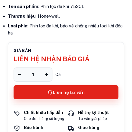
Tên sản phẩm
: Phin lọc đa khí 75SCL
Thương hiệu
: Honeywell
Loại phin
: Phin lọc đa khí, bảo vệ chống nhiều loại khí độc
hại
GIÁ BÁN
LIÊN HỆ NHẬN BÁO GIÁ
−
+
Cái
Liên hệ tư vấn
Chiết khấu hấp dẫn
Hỗ trợ kỹ thuật
Cho đơn hàng số lượng
Tư vấn giải pháp
Bảo hành
Giao hàng