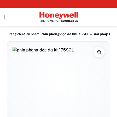
Bỏ
qua
nội
dung
Trang chủ
›
Sản phẩm
›
Phin phòng độc đa khí 75SCL – Giải pháp bảo v