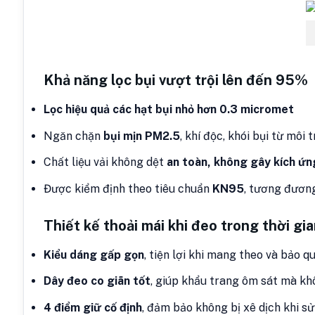
Khả năng lọc bụi vượt trội lên đến 95%
Lọc hiệu quả các hạt bụi nhỏ hơn 0.3 micromet
Ngăn chặn
bụi mịn PM2.5
, khí độc, khói bụi từ môi
Chất liệu vải không dệt
an toàn, không gây kích ứn
Được kiểm định theo tiêu chuẩn
KN95
, tương đươ
Thiết kế thoải mái khi đeo trong thời gia
Kiểu dáng gấp gọn
, tiện lợi khi mang theo và bảo q
Dây đeo co giãn tốt
, giúp khẩu trang ôm sát mà kh
4 điểm giữ cố định
, đảm bảo không bị xê dịch khi s