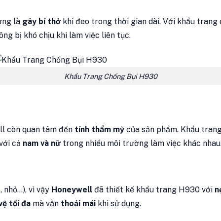
ờng là
gây bí thở
khi đeo trong thời gian dài. Với khẩu tran
ng bị khó chịu khi làm việc liên tục.
Khẩu Trang Chống Bụi H930
ll còn quan tâm đến
tính thẩm mỹ
của sản phẩm. Khẩu trang
với cả
nam và nữ
trong nhiều môi trường làm việc khác nhau
, nhỏ…), vì vậy
Honeywell
đã thiết kế khẩu trang H930 với
n
vệ tối đa
mà vẫn
thoải mái
khi sử dụng.