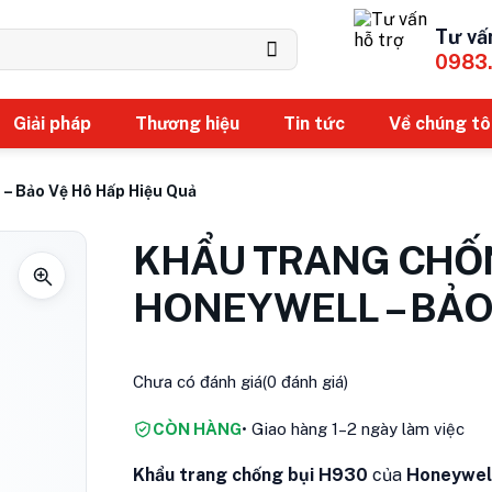
Tư vấ
0983
Giải pháp
Thương hiệu
Tin tức
Về chúng tô
– Bảo Vệ Hô Hấp Hiệu Quả
KHẨU TRANG CHỐN
HONEYWELL – BẢO
Chưa có đánh giá
(0 đánh giá)
CÒN HÀNG
• Giao hàng 1–2 ngày làm việc
Khẩu trang chống bụi H930
của
Honeywel