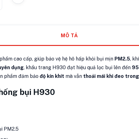
MÔ TẢ
phẩm cao cấp, giúp bảo vệ hệ hô hấp khỏi bụi mịn
PM2.5
, k
huyên dụng
, khẩu trang H930 đạt hiệu quả lọc bụi lên đến
9
 sản phẩm đảm bảo
độ kín khít
mà vẫn
thoải mái khi đeo trong
chống bụi H930
ụi PM2.5