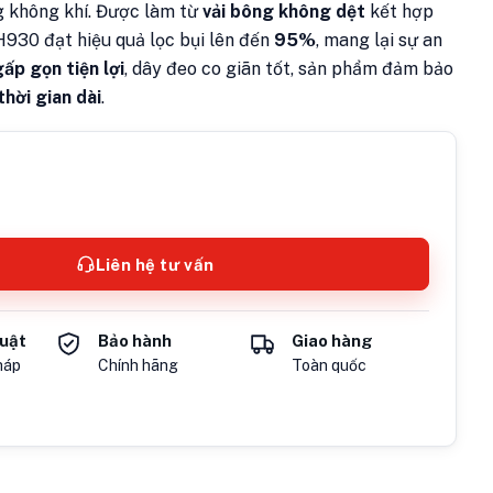
ng không khí. Được làm từ
vải bông không dệt
kết hợp
H930 đạt hiệu quả lọc bụi lên đến
95%
, mang lại sự an
gấp gọn tiện lợi
, dây đeo co giãn tốt, sản phẩm đảm bảo
thời gian dài
.
Liên hệ tư vấn
huật
Bảo hành
Giao hàng
háp
Chính hãng
Toàn quốc