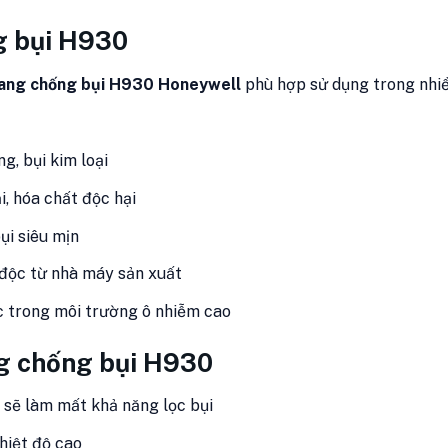
g bụi H930
rang chống bụi H930 Honeywell
phù hợp sử dụng trong nhiề
g, bụi kim loại
ải, hóa chất độc hại
ụi siêu mịn
í độc từ nhà máy sản xuất
ệc trong môi trường ô nhiễm cao
g chống bụi H930
 sẽ làm mất khả năng lọc bụi
nhiệt độ cao