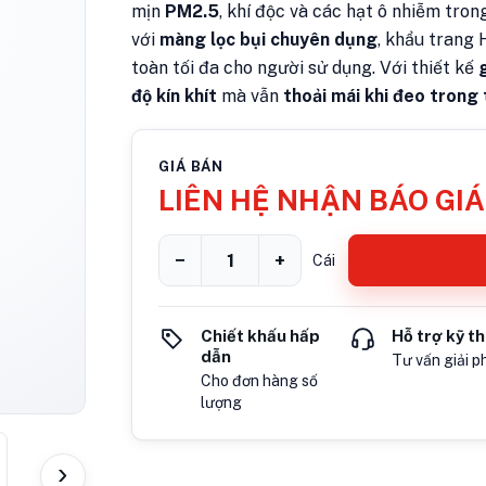
mịn
PM2.5
, khí độc và các hạt ô nhiễm tro
với
màng lọc bụi chuyên dụng
, khẩu trang 
toàn tối đa cho người sử dụng. Với thiết kế
độ kín khít
mà vẫn
thoải mái khi đeo trong 
GIÁ BÁN
LIÊN HỆ NHẬN BÁO GIÁ
−
+
Cái
Chiết khấu hấp
Hỗ trợ kỹ t
dẫn
Tư vấn giải p
Cho đơn hàng số
lượng
›