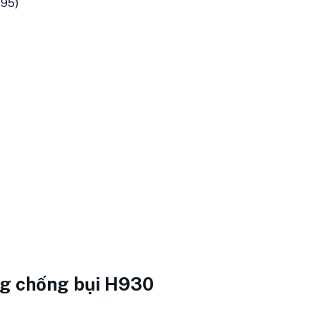
N95)
ng chống bụi H930