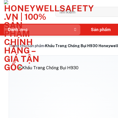
Bỏ
qua
Tìm
kiếm:
nội
dung
Sản phẩm
Danh mục
Trang chủ
›
Sản phẩm
›
Khẩu Trang Chống Bụi H930 Honeywell 