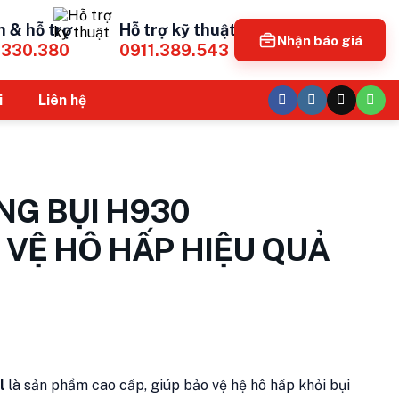
n & hỗ trợ
Hỗ trợ kỹ thuật
Nhận báo giá
.330.380
0911.389.543
i
Liên hệ
G BỤI H930
 VỆ HÔ HẤP HIỆU QUẢ
l
là sản phẩm cao cấp, giúp bảo vệ hệ hô hấp khỏi bụi