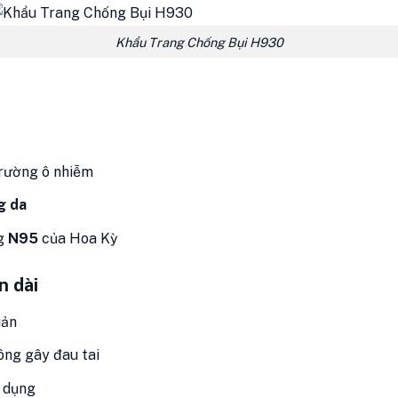
Khẩu Trang Chống Bụi H930
 trường ô nhiễm
g da
ng
N95
của Hoa Kỳ
n dài
uản
ông gây đau tai
ử dụng