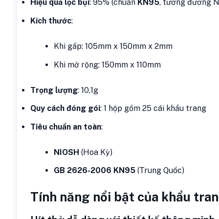
Hiệu quả lọc bụi
: 95% (chuẩn
KN95
, tương đương 
Kích thước
:
Khi gấp: 105mm x 150mm x 2mm
Khi mở rộng: 150mm x 110mm
Trọng lượng
: 10,1g
Quy cách đóng gói
: 1 hộp gồm 25 cái khẩu trang
Tiêu chuẩn an toàn
:
NIOSH
(Hoa Kỳ)
GB 2626-2006 KN95
(Trung Quốc)
Tính năng nổi bật của khẩu tra