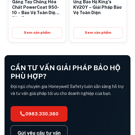
Găng Tay Chống Hóa
Ủng Bảo Hộ King's
Chất PowerCoat 950-
KV20Y – Giải Pháp Bảo
10 – Bảo Vệ Toàn Diện
Vệ Toàn Diện
Bàn Tay
Xem sản phẩm
Xem sản phẩm
CẦN TƯ VẤN GIẢI PHÁP BẢO HỘ
PHÙ HỢP?
Đội ngũ chuyên gia Honeywell Safety luôn sẵn sàng hỗ trợ
và tư vấn giải pháp tối ưu cho doanh nghiệp của bạn.
0983.330.380
Gửi yêu cầu tư vấn